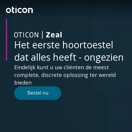
Bent u al klant?
Het eerste hoortoestel
Ga naar MyOticon
dat alles heeft - ongezien
Eindelijk kunt u uw cliënten de meest
complete, discrete oplossing ter wereld
bieden
Aanmelden
Bestel nu
*
Verplicht veld